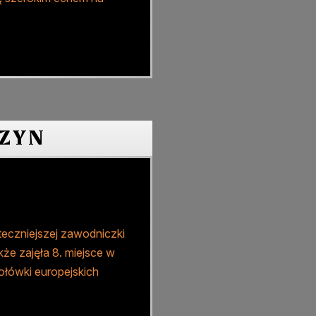
CZYN
teczniejszej zawodniczki
kże zajęła 8. miejsce w
zołówki europejskich