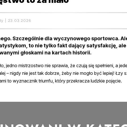
ty
23.03.2026
nego. Szczególnie dla wyczynowego sportowca. Al
ystykom, to nie tylko fakt dający satysfakcję, ale t
wanymi głoskami na kartach historii.
o, jedno mistrzostwo nie sprawia, że czują się spełnieni, a je
ej – nigdy nie jest tak dobrze, żeby nie mogło być lepiej! Łzy
ami to wyznacznik triumfu, który przekracza ludzkie pojęcie.