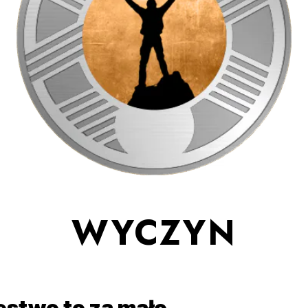
WYCZYN
ęstwo to za mało