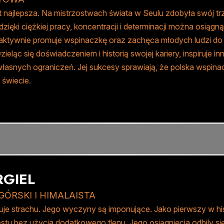
 najlepsza. Na mistrzostwach świata w Seulu zdobyła swój tr
zięki ciężkiej pracy, koncentracji i determinacji można osią
aktywnie promuje wspinaczkę oraz zachęca młodych ludzi do u
Dzieląc się doświadczeniem i historią swojej kariery, inspiruje
asnych ograniczeń. Jej sukcesy sprawiają, że polska wspina
świecie.
RGIEL
ÓRSKI I HIMALAISTA
uje strachu. Jego wyczyny są imponujące. Jako pierwszy w hist
stu bez użycia dodatkowego tlenu. Jego osiągnięcia odbily s