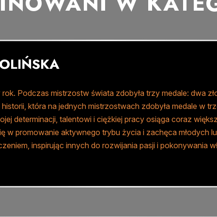
INOWANI W KATEG
OLIŃSKA
rok. Podczas mistrzostw świata zdobyła trzy medale: dwa zło
istorii, która na jednych mistrzostwach zdobyła medale w tr
jej determinacji, talentowi i ciężkiej pracy osiąga coraz więk
ię w promowanie aktywnego trybu życia i zachęca młodych lud
czeniem, inspirując innych do rozwijania pasji i pokonywania 