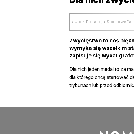
autor: Redakcja SportoweFak
Zwycięstwo to coś pięk
wymyka się wszelkim stat
zapisuje się wykaligrafo
Dla nich jeden medal to za mał
dla którego chcą startować dal
trybunach lub przed odbiornik