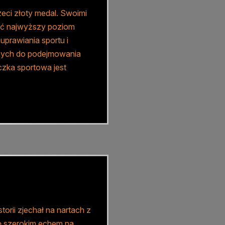
zeci złoty medal. Swoimi
gnąć najwyższy poziom
prawiania sportu i
 innych do podejmowania
czka sportowa jest
orii zjechał na nartach z
ię szerokim echem na