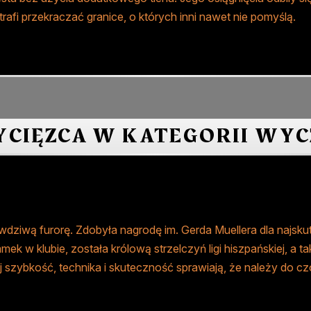
trafi przekraczać granice, o których inni nawet nie pomyślą.
CIĘZCA W KATEGORII WY
wdziwą furorę. Zdobyła nagrodę im. Gerda Muellera dla najsku
mek w klubie, została królową strzelczyń ligi hiszpańskiej, a ta
 Jej szybkość, technika i skuteczność sprawiają, że należy do c