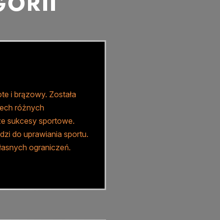
ORII
te i brązowy. Została
zech różnych
sze sukcesy sportowe.
zi do uprawiania sportu.
własnych ograniczeń.