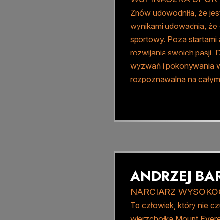
Znów udowodniła, że jest
wynikami udowadnia, że d
sportowy. Poza startami 
rozwijania swoich pasji. 
wyzwań i pokonywania wł
rozpoznawalna na całym 
ANDRZEJ BA
NARCIARZ WYSOKOG
To człowiek, który nie cz
wierzchołka Mount Evere